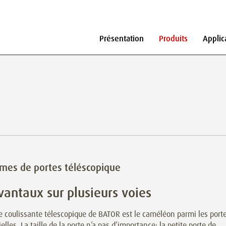
Présentation
Produits
Applic
mes de portes téléscopique
vantaux sur plusieurs voies
e coulissante télescopique de BATOR est le caméléon parmi les port
ielles. La taille de la porte n’a pas d’importance: la petite porte de