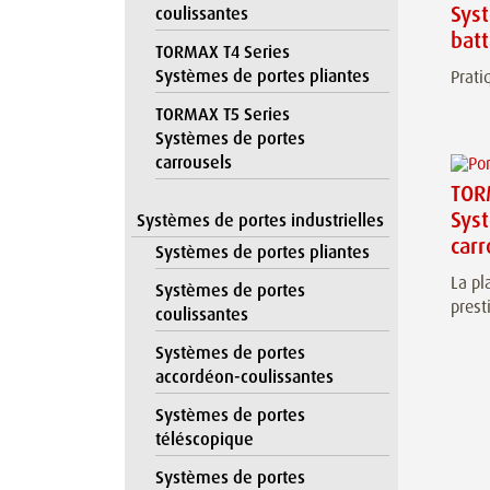
Sys
coulissantes
bat
TORMAX T4 Series
Systèmes de portes pliantes
Prati
TORMAX T5 Series
Systèmes de portes
carrousels
TOR
Sys
Systèmes de portes industrielles
carr
Systèmes de portes pliantes
La pl
Systèmes de portes
prest
coulissantes
Systèmes de portes
accordéon-coulissantes
Systèmes de portes
téléscopique
Systèmes de portes