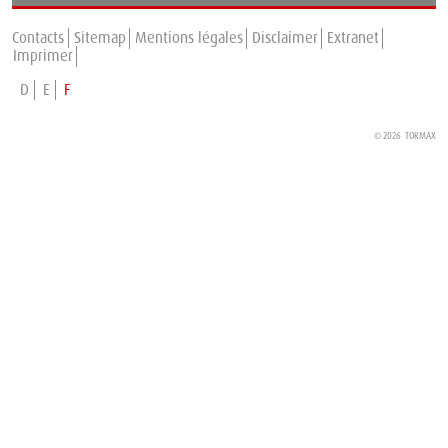
TORMAX s'étend en France
Contacts
Sitemap
Mentions légales
Disclaimer
Extranet
Imprimer
D
E
F
© 2026 TORMAX