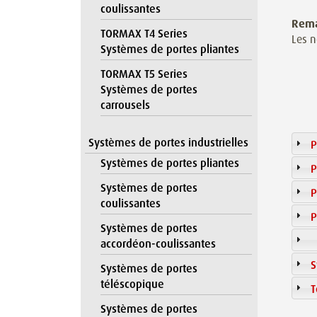
coulissantes
Rem
TORMAX T4 Series
Les n
Systèmes de portes pliantes
TORMAX T5 Series
Systèmes de portes
carrousels
Systèmes de portes industrielles
P
Systèmes de portes pliantes
P
Systèmes de portes
P
coulissantes
P
Systèmes de portes
accordéon-coulissantes
S
Systèmes de portes
téléscopique
T
Systèmes de portes