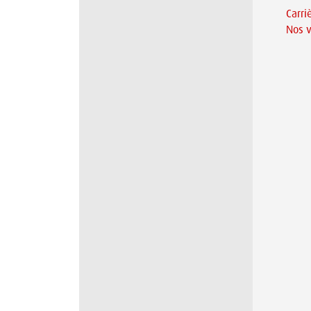
Carri
Nos v