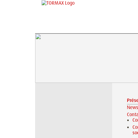
Prés
New
Conta
Co
Co
so