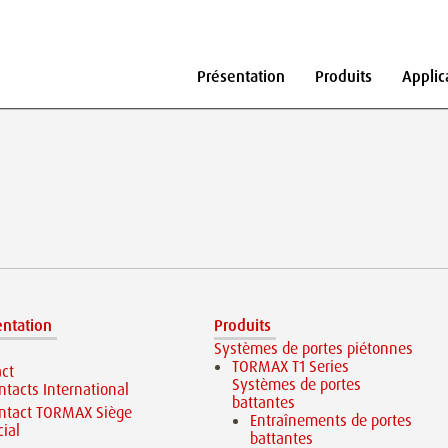
Présentation
Produits
Applic
entation
Produits
s
Systèmes de portes piétonnes
TORMAX T1 Series
ct
Systèmes de portes
ntacts International
battantes
ntact TORMAX Siège
Entraînements de portes
cial
battantes