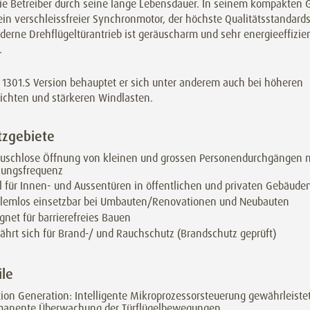
die Betreiber durch seine lange Lebensdauer. In seinem kompakten
ein verschleissfreier Synchronmotor, der höchste Qualitätsstandards 
erne Drehflügeltürantrieb ist geräuscharm und sehr energieeffizie
.
 1301.S Version behauptet er sich unter anderem auch bei höheren
ichten und stärkeren Windlasten.
tzgebiete
äuschlose Öffnung von kleinen und grossen Personendurchgängen 
zungsfrequenz
l für Innen- und Aussentüren in öffentlichen und privaten Gebäude
blemlos einsetzbar bei Umbauten/Renovationen und Neubauten
gnet für barrierefreies Bauen
hrt sich für Brand-/ und Rauchschutz (Brandschutz geprüft)
ile
ion Generation: Intelligente Mikroprozessorsteuerung gewährleiste
manente Überwachung der Türflügelbewegungen