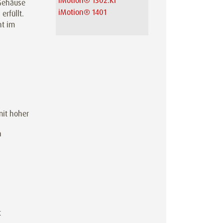
iMotion® 1302.KI
 Gehäuse
iMotion® 1401
erfüllt.
nt im
mit hoher
n
t