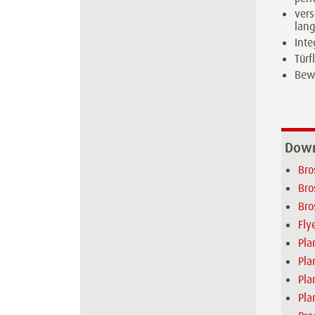
vers
lan
Inte
Türf
Bew
Down
Bro
Bro
Bro
Fly
Pla
Pla
Pla
Pla