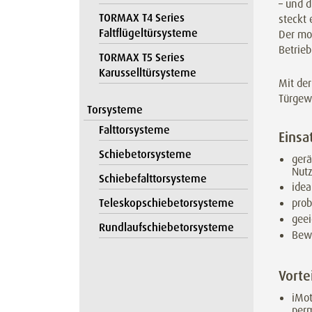
– und 
TORMAX T4 Series
steckt 
Faltflügeltürsysteme
Der mod
Betrieb
TORMAX T5 Series
Karusselltürsysteme
Mit der
Türgew
Torsysteme
Falttorsysteme
Einsa
Schiebetorsysteme
ger
Nut
Schiebefalttorsysteme
idea
Teleskopschiebetorsysteme
pro
geei
Rundlaufschiebetorsysteme
Bewä
Vorte
iMot
per