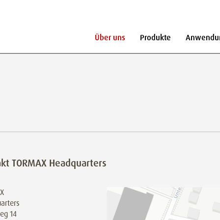
Über uns
Produkte
Anwendu
akt TORMAX Headquarters
X
arters
eg 14