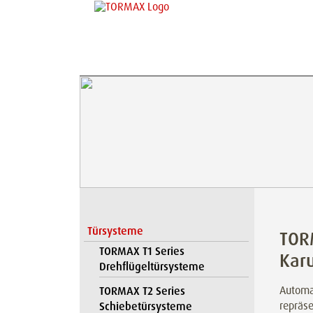
Türsysteme
TOR
TORMAX T1 Series
Karu
Drehflügeltürsysteme
Automa
TORMAX T2 Series
repräs
Schiebetürsysteme