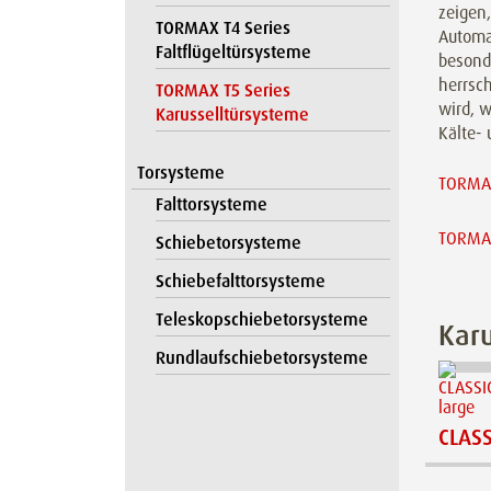
zeigen,
TORMAX T4 Series
Automa
Faltflügeltürsysteme
besond
herrsch
TORMAX T5 Series
wird, 
Karusselltürsysteme
Kälte-
Torsysteme
TORMAX
Falttorsysteme
TORMAX
Schiebetorsysteme
Schiebefalttorsysteme
Teleskopschiebetorsysteme
Karu
Rundlaufschiebetorsysteme
CLASS