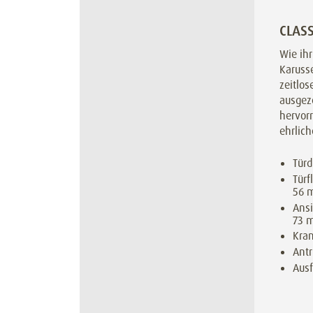
CLASS
Wie ihr
Karusse
zeitlos
ausgez
hervorr
ehrlic
Türd
Türf
56 
Ans
73 
Kra
Antr
Ausf