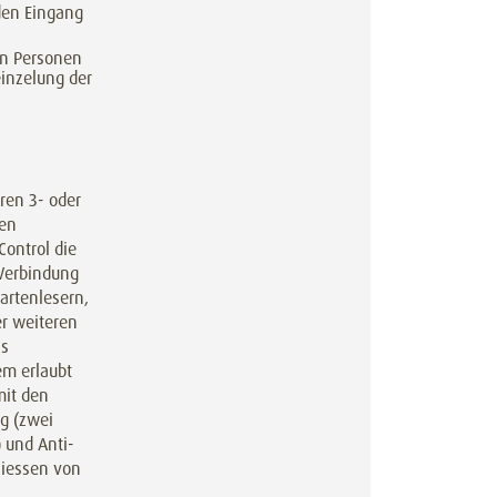
den Eingang
en Personen
inzelung der
ren 3- oder
hen
Control die
 Verbindung
artenlesern,
r weiteren
as
em erlaubt
mit den
g (zwei
 und Anti-
liessen von