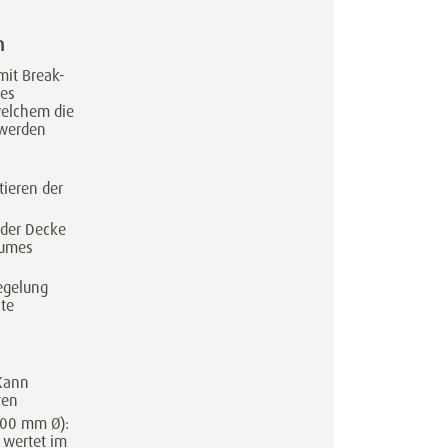
n
mit Break-
hes
welchem die
 werden
tieren der
 der Decke
aumes
egelung
lte
 Kann
ren
200 mm Ø):
 wertet im