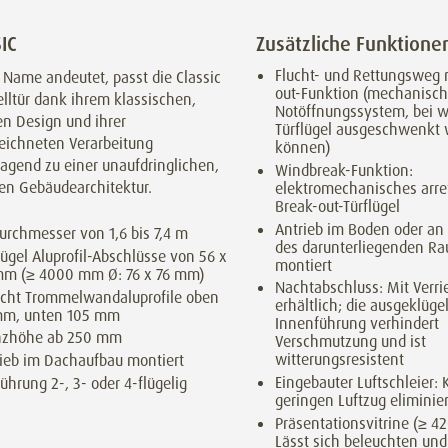
IC
Zusätzliche Funktione
Flucht- und Rettungsweg 
 Name andeutet, passt die Classic
out-Funktion (mechanisc
lltür dank ihrem klassischen,
Notöffnungssystem, bei 
en Design und ihrer
Türflügel ausgeschwenkt
eichneten Verarbeitung
können)
agend zu einer unaufdringlichen,
Windbreak-Funktion:
hen Gebäudearchitektur.
elektromechanisches arre
Break-out-Türflügel
Antrieb im Boden oder an
urchmesser von 1,6 bis 7,4 m
des darunterliegenden R
lügel Aluprofil-Abschlüsse von 56 x
montiert
mm (≥ 4000 mm Ø: 76 x 76 mm)
Nachtabschluss: Mit Verri
icht Trommelwandaluprofile oben
erhältlich; die ausgeklüge
mm, unten 105 mm
Innenführung verhindert
nzhöhe ab 250 mm
Verschmutzung und ist
witterungsresistent
ieb im Dachaufbau montiert
Eingebauter Luftschleier:
ührung 2-, 3- oder 4-flügelig
geringen Luftzug eliminie
Präsentationsvitrine (≥ 4
Lässt sich beleuchten und