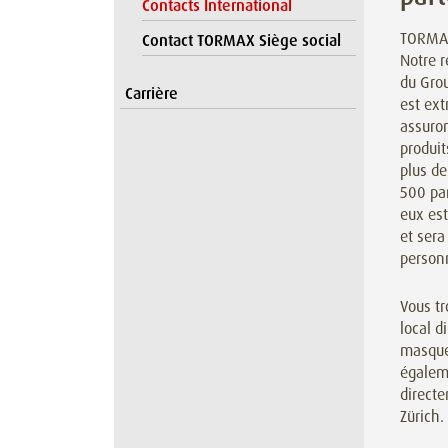
Contacts International
TORMAX
Contact TORMAX Siège social
Notre r
du Grou
Carrière
est ex
assuron
produi
plus de
500 par
eux es
et sera
person
Vous tr
local d
masque
égalem
directe
Zürich.