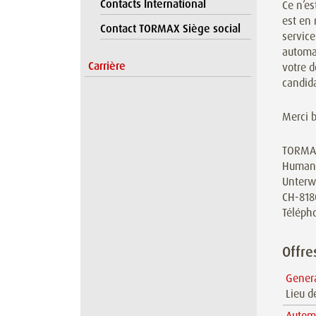
Contacts International
Ce n’e
est en 
Contact TORMAX Siège social
service
automa
Carrière
votre d
candida
Merci b
TORMA
Human 
Unterw
CH-818
Téléph
Offre
Gener
Lieu d
Automa