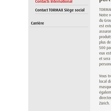
Contacts International
TORMAX
Contact TORMAX Siège social
Notre r
du Grou
Carrière
est ex
assuron
produi
plus de
500 par
eux es
et sera
person
Vous tr
local d
masque
égalem
directe
Zürich.