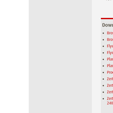
Down
Bro
Bro
Fly
Fly
Pla
Pla
Pro
Zer
Zer
Zer
Zer
240