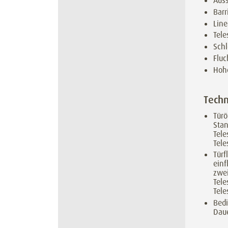
Auss
Barr
Line
Tele
Sch
Flu
Hoh
Techn
Tür
Sta
Tele
Tele
Türf
einf
zwei
Tele
Tele
Bedi
Daue