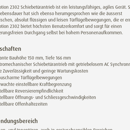
tion 2302 Schiebetürantrieb ist ein leistungsfähiges, agiles Gerät. 
Lebensdauer hat sich ebenso herumgesprochen wie die äusserst
chen, absolut flüssigen und leisen Türflügelbewegungen, die er er
otion 2302 bietet höchsten Benutzerkomfort und sorgt für einen
erungsfreien Durchgang selbst bei hohem Personenaufkommen.
schaften
gante Bauhöhe 150 mm, Tiefe 166 mm
tromechanischer Schiebetürantrieb mit getriebelosem AC Synchron
 Zuverlässigkeit und geringe Wartungskosten
äuscharme Türflügelbewegungen
wachte einstellbare Kraftbegrenzung
tellbare Reversierempfindlichkeit
tellbare Öffnungs- und Schliessgeschwindigkeiten
tellbare Offenhaltezeiten
ndungsbereich