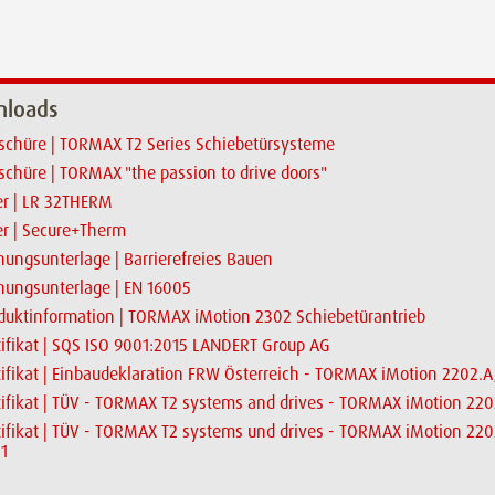
loads
schüre | TORMAX T2 Series Schiebetürsysteme
schüre | TORMAX "the passion to drive doors"
er | LR 32THERM
er | Secure+Therm
nungsunterlage | Barrierefreies Bauen
nungsunterlage | EN 16005
duktinformation | TORMAX iMotion 2302 Schiebetürantrieb
tifikat | SQS ISO 9001:2015 LANDERT Group AG
tifikat | Einbaudeklaration FRW Österreich - TORMAX iMotion 2202.A
tifikat | TÜV - TORMAX T2 systems and drives - TORMAX iMotion 22
tifikat | TÜV - TORMAX T2 systems und drives - TORMAX iMotion 2202
1