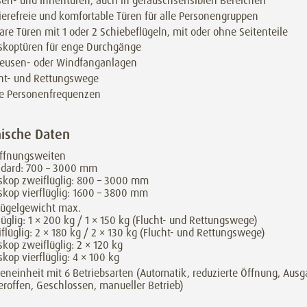
en- und Innentüren, auch in geräuschsensiblen Bereichen
ierefreie und komfortable Türen für alle Personengruppen
are Türen mit 1 oder 2 Schiebeflügeln, mit oder ohne Seitenteile
skoptüren für enge Durchgänge
leusen- oder Windfanganlagen
cht- und Rettungswege
e Personenfrequenzen
ische Daten
öffnungsweiten
ndard: 700 – 3000 mm
skop zweiflüglig: 800 – 3000 mm
skop vierflüglig: 1600 – 3800 mm
lügelgewicht max.
lüglig: 1 × 200 kg / 1 × 150 kg (Flucht- und Rettungswege)
flüglig: 2 × 180 kg / 2 × 130 kg (Flucht- und Rettungswege)
skop zweiflüglig: 2 × 120 kg
skop vierflüglig: 4 × 100 kg
eneinheit mit 6 Betriebsarten (Automatik, reduzierte Öffnung, Ausg
roffen, Geschlossen, manueller Betrieb)