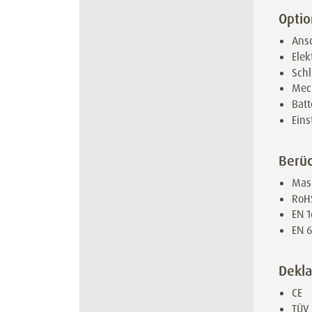
Opti
Ansc
Elek
Schl
Mec
Batt
Eins
Berüc
Mas
RoH
EN 1
EN 6
Dekla
CE
TÜV