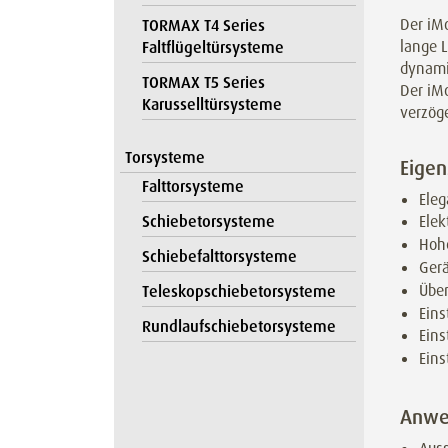
Der iMo
TORMAX T4 Series
lange 
Faltflügeltürsysteme
dynamis
TORMAX T5 Series
Der iM
Karusselltürsysteme
verzög
Torsysteme
Eigen
Falttorsysteme
Ele
Schiebetorsysteme
Elek
Hohe
Schiebefalttorsysteme
Ger
Über
Teleskopschiebetorsysteme
Eins
Rundlaufschiebetorsysteme
Eins
Eins
Anwe