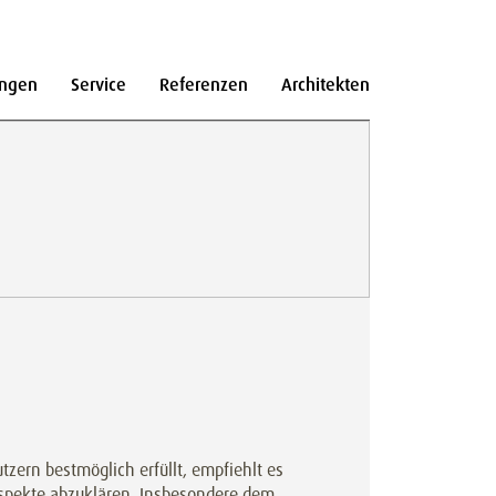
ngen
Service
Referenzen
Architekten
zern bestmöglich erfüllt, empfiehlt es
 Aspekte abzuklären. Insbesondere dem