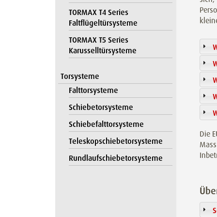
Perso
TORMAX T4 Series
klein
Faltflügeltürsysteme
TORMAX T5 Series
W
Karusselltürsysteme
W
Torsysteme
W
Falttorsysteme
W
Schiebetorsysteme
W
Schiebefalttorsysteme
Die E
Teleskopschiebetorsysteme
Massn
Inbet
Rundlaufschiebetorsysteme
Über
S