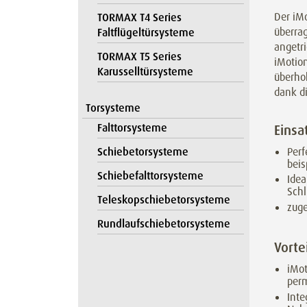
Der iMo
TORMAX T4 Series
überra
Faltflügeltürsysteme
angetr
TORMAX T5 Series
iMotio
Karusselltürsysteme
überhoh
dank d
Torsysteme
Falttorsysteme
Einsa
Perf
Schiebetorsysteme
beis
Schiebefalttorsysteme
Idea
Schl
Teleskopschiebetorsysteme
zuge
Rundlaufschiebetorsysteme
Vorte
iMot
per
Inte