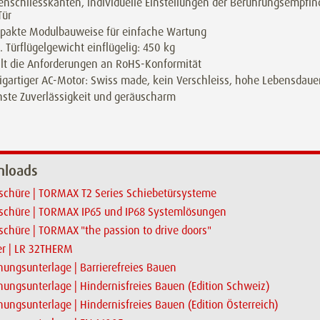
nschliesskanten, individuelle Einstellungen der Berührungsempfind
Tür
pakte Modulbauweise für einfache Wartung
 Türflügelgewicht einflügelig: 450 kg
llt die Anforderungen an RoHS-Konformität
igartiger AC-Motor: Swiss made, kein Verschleiss, hohe Lebensdaue
ste Zuverlässigkeit und geräuscharm
loads
schüre | TORMAX T2 Series Schiebetürsysteme
schüre | TORMAX IP65 und IP68 Systemlösungen
schüre | TORMAX "the passion to drive doors"
er | LR 32THERM
nungsunterlage | Barrierefreies Bauen
nungsunterlage | Hindernisfreies Bauen (Edition Schweiz)
nungsunterlage | Hindernisfreies Bauen (Edition Österreich)