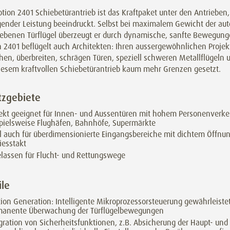
tion 2401 Schiebetürantrieb ist das Kraftpaket unter den Antrieben,
gender Leistung beeindruckt. Selbst bei maximalem Gewicht der au
iebenen Türflügel überzeugt er durch dynamische, sanfte Bewegung
n 2401 beflügelt auch Architekten: Ihren aussergewöhnlichen Projek
en, überbreiten, schrägen Türen, speziell schweren Metallflügeln 
iesem kraftvollen Schiebetürantrieb kaum mehr Grenzen gesetzt.
tzgebiete
ekt geeignet für Innen- und Aussentüren mit hohem Personenverke
pielsweise Flughäfen, Bahnhöfe, Supermärkte
l auch für überdimensionierte Eingangsbereiche mit dichtem Öffnu
iesstakt
lassen für Flucht- und Rettungswege
ile
ion Generation: Intelligente Mikroprozessorsteuerung gewährleiste
manente Überwachung der Türflügelbewegungen
gration von Sicherheitsfunktionen, z.B. Absicherung der Haupt- und