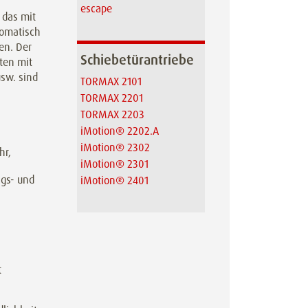
escape
 das mit
tomatisch
en. Der
Schiebetürantriebe
ten mit
usw. sind
TORMAX 2101
TORMAX 2201
TORMAX 2203
iMotion® 2202.A
iMotion® 2302
hr,
iMotion® 2301
ngs- und
iMotion® 2401
t