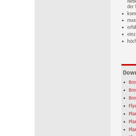
Nebe
der 
kom
max.
erfü
einz
höch
Down
Bro
Bro
Bro
Fly
Pla
Pla
Pla