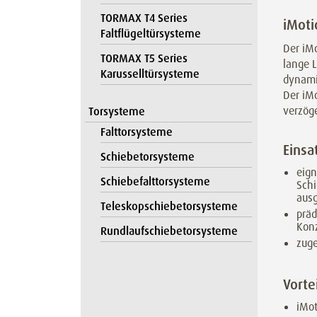
TORMAX T4 Series
iMoti
Faltflügeltürsysteme
Der iMo
TORMAX T5 Series
lange 
Karusselltürsysteme
dynamis
Der iMo
verzög
Torsysteme
Falttorsysteme
Einsa
Schiebetorsysteme
eign
Schiebefalttorsysteme
Schi
ausg
Teleskopschiebetorsysteme
präd
Kon
Rundlaufschiebetorsysteme
zuge
Vorte
iMot