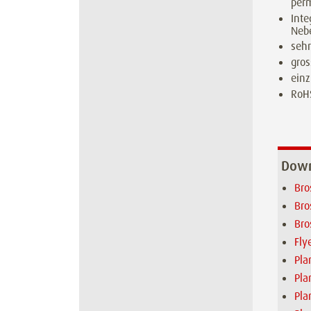
per
Inte
Nebe
sehr
gro
einz
RoH
Down
Bro
Bro
Bro
Fly
Pla
Pla
Pla