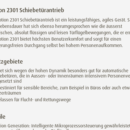
on 2301 Schiebetürantrieb
tion 2301 Schiebetürantrieb ist ein leistungsfähiges, agiles Gerät. 
Lebensdauer hat sich ebenso herumgesprochen wie die äusserst
chen, absolut flüssigen und leisen Türflügelbewegungen, die er er
tion 2301 bietet höchsten Benutzerkomfort und sorgt für einen
erungsfreien Durchgang selbst bei hohem Personenaufkommen.
tzgebiete
et sich wegen der hohen Dynamik besonders gut für automatische
ebetüren, die in Aussen- oder Innenräumen intensivem Personenv
esetzt sind
estiniert für sensible Bereiche, zum Beispiel in Büros oder auch etw
zerträumen
lassen für Flucht- und Rettungswege
ile
ion Generation: Intelligente Mikroprozessorsteuerung gewährleiste