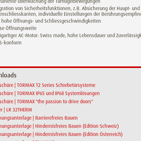
manente Überwachung der Türflügelbewegungen
gration von Sicherheitsfunktionen, z.B. Absicherung der Haupt- und
nschliesskanten, individuelle Einstellungen der Berührungsempfind
 hohe Öffnungs- und Schliessgeschwindigkeiten
sse Öffnungsweite
igartiger AC-Motor: Swiss made, hohe Lebensdauer und Zuverlässigk
S-konform
loads
schüre | TORMAX T2 Series Schiebetürsysteme
schüre | TORMAX IP65 und IP68 Systemlösungen
schüre | TORMAX "the passion to drive doors"
er | LR 32THERM
nungsunterlage | Barrierefreies Bauen
nungsunterlage | Hindernisfreies Bauen (Edition Schweiz)
nungsunterlage | Hindernisfreies Bauen (Edition Österreich)