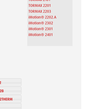
TORMAX 2201
TORMAX 2203
iMotion® 2202.A
iMotion® 2302
iMotion® 2301
iMotion® 2401
2
22B
32THERM