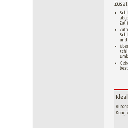
Zusät
Schl
abg
Zutri
Zutr
Sch
und
Über
schl
Umk
Geb
bes
Ideal
Büroge
Kongr