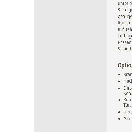
unter 
Sie eig
genügen
lineare
auf seh
Türflü
Passan
Sicherh
Opti
Bra
Flu
Ein
Kons
Korr
Tür
Her
Gan