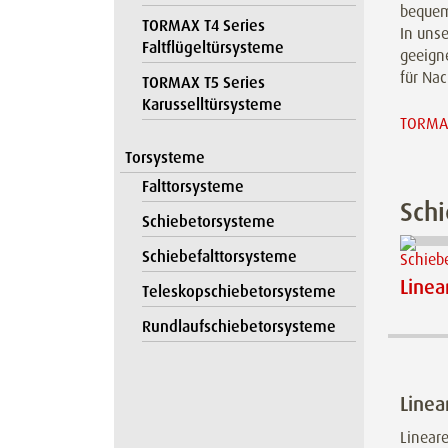
bequem
TORMAX T4 Series
In unse
Faltflügeltürsysteme
geeign
für Na
TORMAX T5 Series
Karusselltürsysteme
TORMAX
Torsysteme
Falttorsysteme
Sch
Schiebetorsysteme
Schiebefalttorsysteme
Linea
Teleskopschiebetorsysteme
Rundlaufschiebetorsysteme
Linea
Lineare