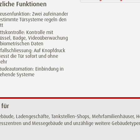
zliche Funktionen
eusenfunktion: Zwei aufeinander
estimmte Türsysteme regeln den
tt
ittskontrolle: Kontrolle mit
lüssel, Badge, Videoüberwachung
 biometrischen Daten
fallschliessung: Auf Knopfdruck
iesst die Tür sofort und ohne
ehr
äudeautomation: Einbindung in
tehende Systeme
 für
bäude, Ladengeschäfte, Tankstellen-Shops, Mehrfamilienhäuser, Ho
esszentren und Messegebäude und unzählige weitere Gebäudetype