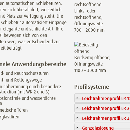
den automatischen Schiebetüren.
nen sich überall dort, wo seitlich
Links- oder
d Platz zur Verfügung steht. Die
rechtsöffnend,
 Schiebetür automatisiert Eingänge
Öffnungsweite
r elegante und schlichte Art. Ihre
700 – 2000 mm
gel bewegen sich von den
ten weg, was entscheidend zur
eit beiträgt.
Beidseitig öffnend,
onale Anwendungsbereiche
Öffnungsweite
1100 – 3000 mm
nd- und Rauchschutztüren
cht- und Rettungswege
Profilsysteme
bruchhemmung durch besondere
truktion (mit WK 2 und 3)
osionsfreie und wasserdichte
Leichtrahmenprofil LR 1
en
Leichtrahmenprofil LR 
metische Türen
zglastüren
Leichtrahmenprofil LR 
Ganzglaslösung